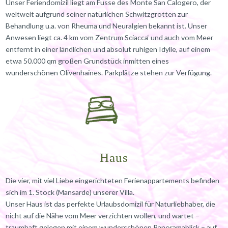
Unser Feriendomizil liegt am Fusse des Monte San Calogero, der
weltweit aufgrund seiner natürlichen Schwitzgrotten zur
Behandlung u.a. von Rheuma und Neuralgien bekannt ist. Unser
Anwesen liegt ca. 4 km vom Zentrum Sciacca‘ und auch vom Meer
entfernt in einer ländlichen und absolut ruhigen Idylle, auf einem
etwa 50.000 qm großen Grundstück inmitten eines
wunderschönen Olivenhaines. Parkplätze stehen zur Verfügung.
Haus
Die vier, mit viel Liebe eingerichteten Ferienappartements befinden
sich im 1. Stock (Mansarde) unserer Villa.
Unser Haus ist das perfekte Urlaubsdomizil für Naturliebhaber, die
nicht auf die Nähe vom Meer verzichten wollen, und wartet –
traumhaft gelegen mit einem wunderschönen Panoramablick – auf